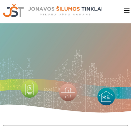
PRADINIS
VARTOTOJAMS
VERSLUI
PASLAUGOS
KAINOS
SAVITARNA
NAUJIENOS