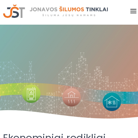
PRADINIS
VARTOTOJAMS
VERSLUI
PASLAUGOS
KAINOS
SAVITARNA
NAUJIENOS
Ekonominiai rodikliai