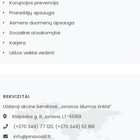
Korupcijos prevencija
Pranešėjų apsauga
Asmens duomenų apsauga
Socialinė atsakomybė
Karjera
Lėšos veiklai viešinti
REKVIZITAI
Uždaroji akcinė bendrovė „Jonavos šilumos tinklai”
Klaipėdos g. 8, Jonava, LT-55169
(+370 349) 77 120, (+370 349) 52 189
info@jonavosst.lt