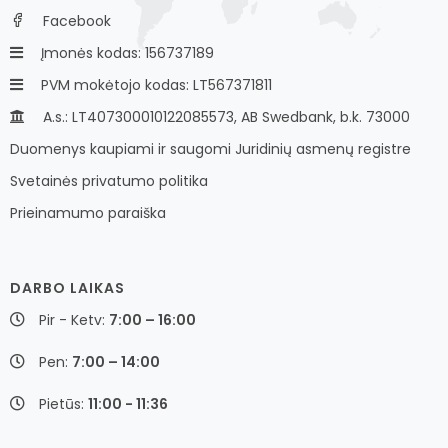
Facebook
Įmonės kodas: 156737189
PVM mokėtojo kodas: LT567371811
A.s.: LT407300010122085573, AB Swedbank, b.k. 73000
Duomenys kaupiami ir saugomi Juridinių asmenų registre
Svetainės privatumo politika
Prieinamumo paraiška
DARBO LAIKAS
Pir - Ketv:
7:00 – 16:00
Pen:
7:00 – 14:00
Pietūs:
11:00 - 11:36