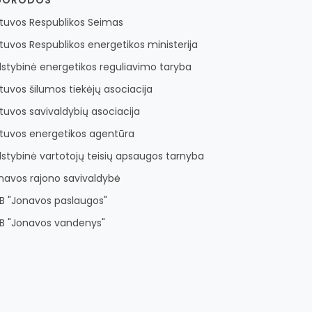
etuvos Respublikos Seimas
etuvos Respublikos energetikos ministerija
lstybinė energetikos reguliavimo taryba
etuvos šilumos tiekėjų asociacija
etuvos savivaldybių asociacija
etuvos energetikos agentūra
lstybinė vartotojų teisių apsaugos tarnyba
navos rajono savivaldybė
B "Jonavos paslaugos"
B "Jonavos vandenys"