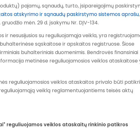
duktų) pajamų, sąnaudų, turto, įsipareigojimų paskirst
aitos atskyrimo ir sąnaudų paskirstymo sistemos aprašu
,
 gruodžio mėn. 29 d. įsakymu Nr. DĮV-134.
s ir nesusijusios su reguliuojamąja veikla, yra registruojam
uhalterinėse sąskaitose ir apskaitos registruose. Šiose
irminiais buhalteriniais duomenimis. Bendrovės finansiniai
nformacija metinėse reguliuojamosios veiklos ataskaitose 
inės reguliuojamosios veiklos ataskaitos privalo būti patikr
s reguliuojamąją veiklą reglamentuojantiems teisės aktų
i" reguliuojamos veiklos ataskaitų rinkinio patikros