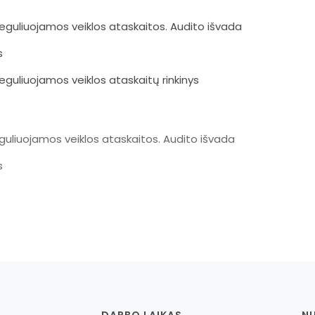
reguliuojamos veiklos ataskaitos. Audito išvada
s
reguliuojamos veiklos ataskaitų rinkinys
eguliuojamos veiklos ataskaitos. Audito išvada
s
DARBO LAIKAS
N