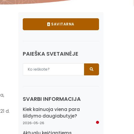
SAVITARNA
PAIEŠKA SVETAINĖJE
a,
SVARBI INFORMACIJA
Kiek kainuoja viena para
21 d.
šildymo daugiabutyje?
2026-05-26
Aktualu keičiantiems