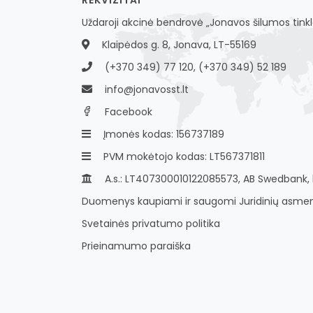
Uždaroji akcinė bendrovė „Jonavos šilumos tinkl
Klaipėdos g. 8, Jonava, LT-55169
(+370 349) 77 120, (+370 349) 52 189
info@jonavosst.lt
Facebook
Įmonės kodas: 156737189
PVM mokėtojo kodas: LT567371811
A.s.: LT407300010122085573, AB Swedbank, 
Duomenys kaupiami ir saugomi Juridinių asmen
Svetainės privatumo politika
Prieinamumo paraiška