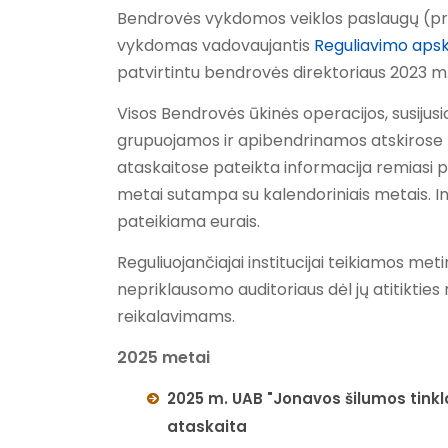
Bendrovės vykdomos veiklos paslaugų (pro
vykdomas vadovaujantis
Reguliavimo apsk
patvirtintu bendrovės direktoriaus 2023 m.
Visos Bendrovės ūkinės operacijos, susijusio
grupuojamos ir apibendrinamos atskirose b
ataskaitose pateikta informacija remiasi p
metai sutampa su kalendoriniais metais. I
pateikiama eurais.
Reguliuojančiajai institucijai teikiamos met
nepriklausomo auditoriaus dėl jų atitiktie
reikalavimams.
2025 metai
2025 m. UAB "Jonavos šilumos tinkla
ataskaita