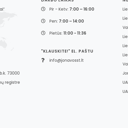
ai”
Pir - Ketv:
7:00 – 16:00
Li
Li
Pen:
7:00 – 14:00
Va
Pietūs:
11:00 - 11:36
Li
Li
"KLAUSKITE!" EL. PAŠTU
Li
info@jonavosst.lt
Va
b.k. 73000
Jo
ų registre
UA
UA