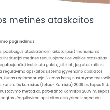
os metinės ataskaitos
ngimo pagrindimas
, pasibaigus ataskaitiniam laikotarpiui (finansiniams
i institucijai metines reguliuojamosios veiklos ataskaitas,
liuojančioji institucija galėtų įsitikinti, jog ataskaitiniu
a reguliavimo apskaitos sistema įgyvendino apskaitos
es, kurias reglamentuoja Šilumos kainų nustatymo metodik
 kontrolės komisijos (toliau- Komisija) 2009 m. liepos 8 d.
ustatymo metodika, patvirtinta Komisijos 2009 m. liepos 
arengtos ,,Reguliavimo apskaitos atskyrimo ir sąnaudų