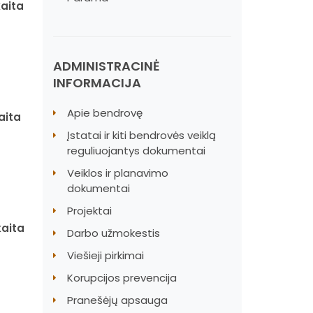
kaita
ADMINISTRACINĖ
INFORMACIJA
Apie bendrovę
aita
Įstatai ir kiti bendrovės veiklą
reguliuojantys dokumentai
Veiklos ir planavimo
dokumentai
Projektai
kaita
Darbo užmokestis
Viešieji pirkimai
Korupcijos prevencija
Pranešėjų apsauga