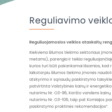
Reguliavimo veikl
Reguliuojamosios veiklos ataskaitų re
Kiekviena šilumos tiekimo sektoriaus įmonė
metams), parengia ir teikia reguliuojančiaja
kurios turi būti pakankamai išsamios, kad regu
laikotarpiu šilumos tiekimo įmonės naudot
atskyrimo ir sąnaudų paskirstymo taisykl
patvirtinta Valstybinės kainų ir energetikos
nutarimu Nr. O3-96, Karšto vandens kainų n
nutarimu Nr. O3-106, taip pat Komisijos p
paskirstymo praktinės rekomendacijos“.