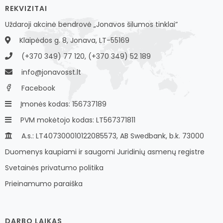
REKVIZITAI
Uždaroji akcinė bendrovė „Jonavos šilumos tinklai”
Klaipėdos g. 8, Jonava, LT-55169
(+370 349) 77 120, (+370 349) 52 189
info@jonavosst.lt
Facebook
Įmonės kodas: 156737189
PVM mokėtojo kodas: LT567371811
A.s.: LT407300010122085573, AB Swedbank, b.k. 73000
Duomenys kaupiami ir saugomi Juridinių asmenų registre
Svetainės privatumo politika
Prieinamumo paraiška
DARBO LAIKAS