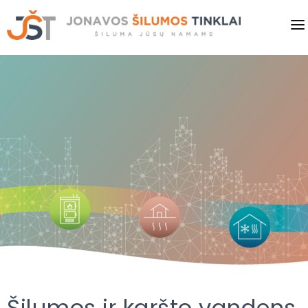
PRADINIS
VARTOTOJAMS
VERSLUI
PASLAUGOS
KAINOS
SAVITARNA
NAUJIENOS
Šilumos ir karšto vandens